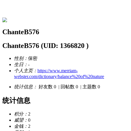
ChanteB576的资料
ChanteB576
ChanteB576
(UID: 1366820 )
性别：
保密
生日：
-
个人主页：
https://www.merriam-
webster.com/dictionary/balance%20of%20nature
统计信息：
好友数 0
|
回帖数 0
|
主题数 0
统计信息
积分：
2
威望：
0
金钱：
2