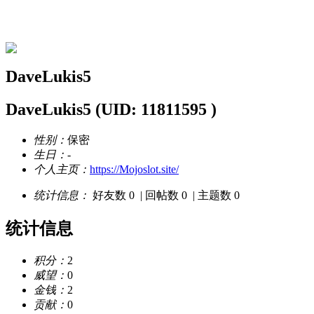
DaveLukis5的资料
DaveLukis5
DaveLukis5
(UID: 11811595 )
性别：
保密
生日：
-
个人主页：
https://Mojoslot.site/
统计信息：
好友数 0
|
回帖数 0
|
主题数 0
统计信息
积分：
2
威望：
0
金钱：
2
贡献：
0